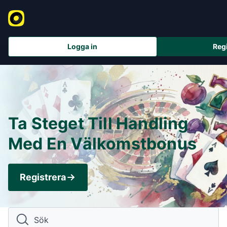
Logga in
Reg
Ta Steget Till Handling
Med En Välkomstbonus
Registrera