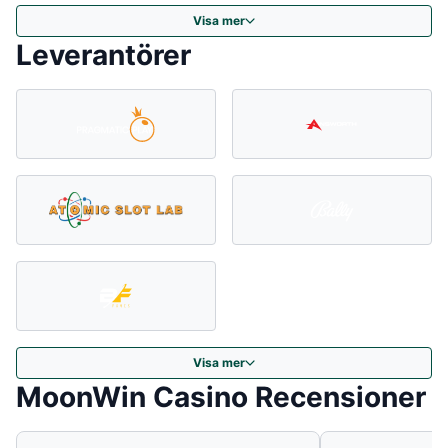
Visa mer
Leverantörer
Visa mer
MoonWin Casino Recensioner