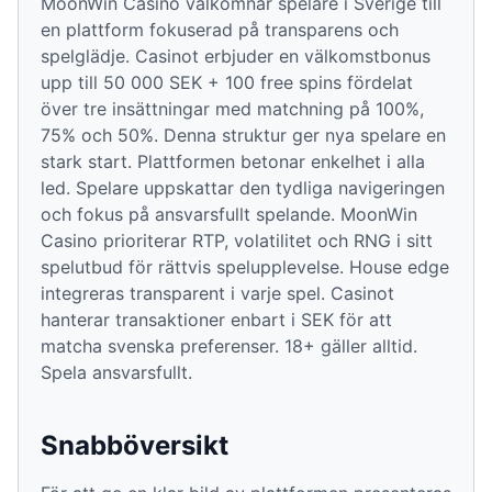
MoonWin Casino välkomnar spelare i Sverige till
en plattform fokuserad på transparens och
spelglädje. Casinot erbjuder en välkomstbonus
upp till 50 000 SEK + 100 free spins fördelat
över tre insättningar med matchning på 100%,
75% och 50%. Denna struktur ger nya spelare en
stark start. Plattformen betonar enkelhet i alla
led. Spelare uppskattar den tydliga navigeringen
och fokus på ansvarsfullt spelande. MoonWin
Casino prioriterar RTP, volatilitet och RNG i sitt
spelutbud för rättvis spelupplevelse. House edge
integreras transparent i varje spel. Casinot
hanterar transaktioner enbart i SEK för att
matcha svenska preferenser. 18+ gäller alltid.
Spela ansvarsfullt.
Snabböversikt