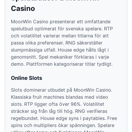
Casino
MoonWin Casino presenterar ett omfattande
spelutbud optimerat för svenska spelare. RTP
och volatilitet varierar mellan titlarna för att
passa olika preferenser. RNG säkerställer
slumpmässiga utfall. House edge hålls lågt i
genomsnitt. Spel mekaniker förklaras i varje
demo. Plattformen kategoriserar titlar tydligt.
Online Slots
Slots dominerar utbudet på MoonWin Casino.
Klassiska fruit machines blandas med video
slots. RTP ligger ofta över 96%. Volatilitet
sträcker sig från låg till hög. RNG verifieras
regelbundet. House edge syns i paytables. Free
spins och multipliers ökar spänningen. Spelare