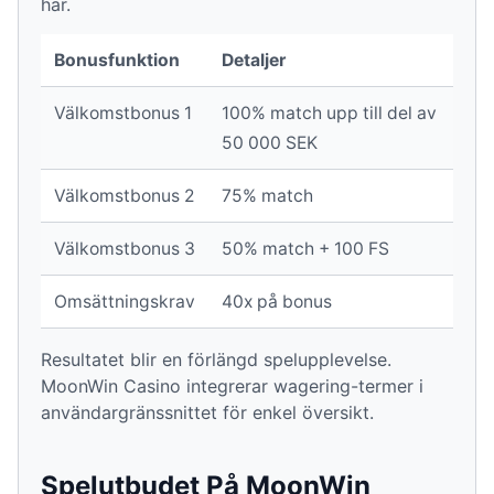
här.
Bonusfunktion
Detaljer
Välkomstbonus 1
100% match upp till del av
50 000 SEK
Välkomstbonus 2
75% match
Välkomstbonus 3
50% match + 100 FS
Omsättningskrav
40x på bonus
Resultatet blir en förlängd spelupplevelse.
MoonWin Casino integrerar wagering-termer i
användargränssnittet för enkel översikt.
Spelutbudet På MoonWin