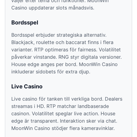
väljer efter tema och funktioner. MoonWin
Casino uppdaterar slots månadsvis.
Bordsspel
Bordsspel erbjuder strategiska alternativ.
Blackjack, roulette och baccarat finns i flera
varianter. RTP optimeras för fairness. Volatilitet
påverkar vinstande. RNG styr digitala versioner.
House edge anges per bord. MoonWin Casino
inkluderar sidobets för extra djup.
Live Casino
Live casino för tanken till verkliga bord. Dealers
streamas i HD. RTP matchar landbaserade
casinon. Volatilitet speglar live action. House
edge är transparent. Interaktion sker via chat.
MoonWin Casino stödjer flera kameravinklar.