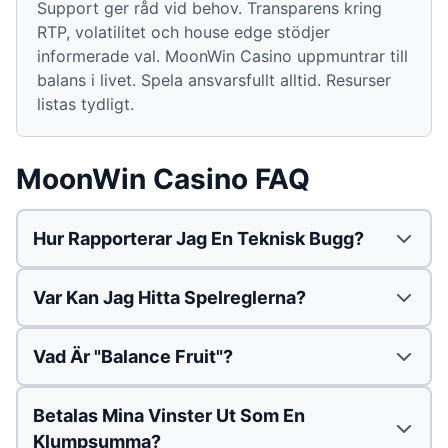
Support ger råd vid behov. Transparens kring
RTP, volatilitet och house edge stödjer
informerade val. MoonWin Casino uppmuntrar till
balans i livet. Spela ansvarsfullt alltid. Resurser
listas tydligt.
MoonWin Casino FAQ
Hur Rapporterar Jag En Teknisk Bugg?
Var Kan Jag Hitta Spelreglerna?
Vad Är "Balance Fruit"?
Betalas Mina Vinster Ut Som En
Klumpsumma?