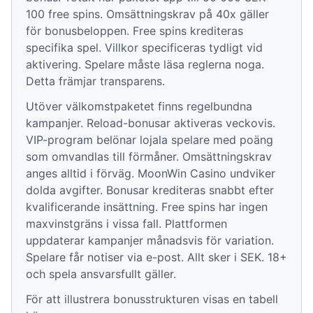
100 free spins. Omsättningskrav på 40x gäller
för bonusbeloppen. Free spins krediteras
specifika spel. Villkor specificeras tydligt vid
aktivering. Spelare måste läsa reglerna noga.
Detta främjar transparens.
Utöver välkomstpaketet finns regelbundna
kampanjer. Reload-bonusar aktiveras veckovis.
VIP-program belönar lojala spelare med poäng
som omvandlas till förmåner. Omsättningskrav
anges alltid i förväg. MoonWin Casino undviker
dolda avgifter. Bonusar krediteras snabbt efter
kvalificerande insättning. Free spins har ingen
maxvinstgräns i vissa fall. Plattformen
uppdaterar kampanjer månadsvis för variation.
Spelare får notiser via e-post. Allt sker i SEK. 18+
och spela ansvarsfullt gäller.
För att illustrera bonusstrukturen visas en tabell